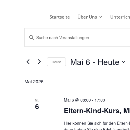
Startseite
Über Uns
Unterric
Veranstaltungen
Veranstaltungen
Bitte
Suche
Schlüsselwort
und
eingeben.
Suche
Mai 6
 - 
Heute
Ansichten,
Heute
nach
Navigation
Datum
Veranstaltungen
wählen.
Schlüsselwort.
Mai 2026
Mai 6 @ 08:00
-
17:00
MI.
6
Eltern-Kind-Kurs, M
Hier können Sie sich für den Eltern
dann haben Sie eine Frist, innerha