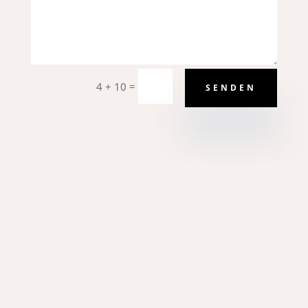
=
4 + 10
SENDEN