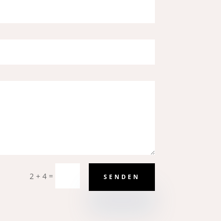
=
2 + 4
SENDEN